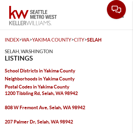
Toggle
>
>
>
>
INDEX
WA
YAKIMA COUNTY
CITY
SELAH
SELAH, WASHINGTON
LISTINGS
School Districts in Yakima County
Neighborhoods in Yakima County
Postal Codes in Yakima County
1200 Tibbling Rd, Selah, WA 98942
808 W Fremont Ave, Selah, WA 98942
207 Palmer Dr, Selah, WA 98942